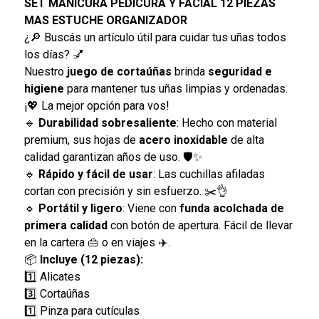
SET MANICURA PEDICURA Y FACIAL 12 PIEZAS
MAS ESTUCHE ORGANIZADOR
¿🔎 Buscás un artículo útil para cuidar tus uñas todos
los días? 💅
Nuestro
juego de cortaúñas
brinda
seguridad e
higiene
para mantener tus uñas limpias y ordenadas.
¡💖 La mejor opción para vos!
🔹
Durabilidad sobresaliente
: Hecho con material
premium, sus hojas de
acero inoxidable
de alta
calidad garantizan años de uso. 🛡️✨
🔹
Rápido y fácil de usar
: Las cuchillas afiladas
cortan con precisión y sin esfuerzo. ✂️👌
🔹
Portátil y ligero
: Viene con
funda acolchada de
primera calidad
con botón de apertura. Fácil de llevar
en la cartera 👜 o en viajes ✈️.
📦
Incluye (12 piezas):
1️⃣ Alicates
3️⃣ Cortaúñas
1️⃣ Pinza para cutículas