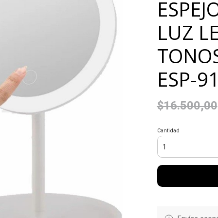
ESPEJ
LUZ LE
TONOS
ESP-9
$16.500,00
Cantidad