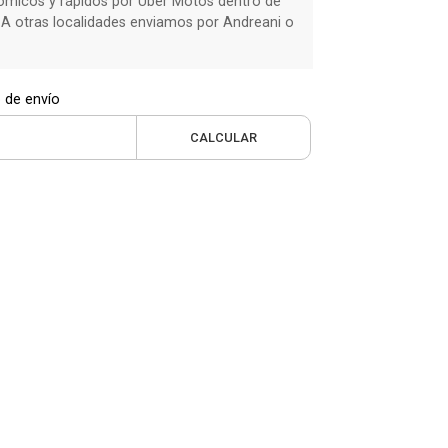
micos y rápidos por Uber Motos dentro de
 A otras localidades enviamos por Andreani o
 de envío
CALCULAR