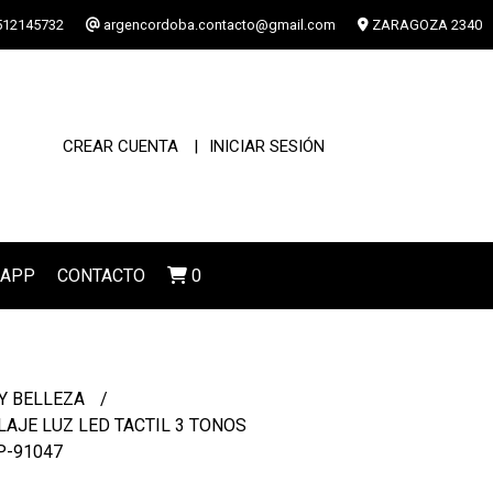
12145732
argencordoba.contacto@gmail.com
ZARAGOZA 2340
CREAR CUENTA
INICIAR SESIÓN
SAPP
CONTACTO
0
Y BELLEZA
AJE LUZ LED TACTIL 3 TONOS
P-91047