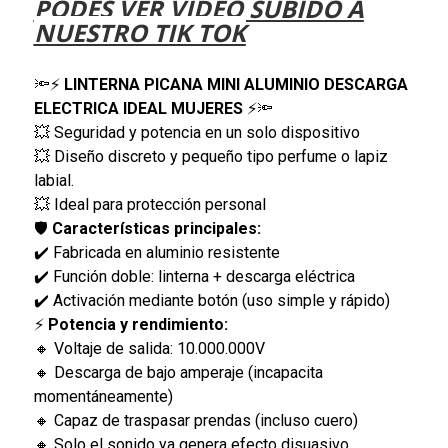
PODÉS VER VIDEO SUBIDO A
NUESTRO TIK TOK
🔦⚡
LINTERNA PICANA MINI ALUMINIO DESCARGA
ELECTRICA IDEAL MUJERES
⚡🔦
💥 Seguridad y potencia en un solo dispositivo
💥 Diseño discreto y pequeño tipo perfume o lapiz
labial.
💥 Ideal para protección personal
🛡️
Características principales:
✔️ Fabricada en aluminio resistente
✔️ Función doble: linterna + descarga eléctrica
✔️ Activación mediante botón (uso simple y rápido)
⚡
Potencia y rendimiento:
🔸 Voltaje de salida: 10.000.000V
🔸 Descarga de bajo amperaje (incapacita
momentáneamente)
🔸 Capaz de traspasar prendas (incluso cuero)
🔸 Solo el sonido ya genera efecto disuasivo