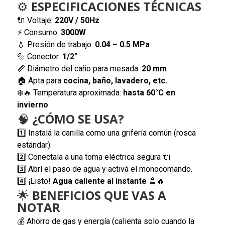
⚙️
ESPECIFICACIONES TÉCNICAS
🔌 Voltaje:
220V / 50Hz
⚡ Consumo:
3000W
💧 Presión de trabajo:
0.04 – 0.5 MPa
🔩 Conector:
1/2"
📏 Diámetro del caño para mesada:
20 mm
🏠 Apta para
cocina, baño, lavadero, etc.
❄️🔥 Temperatura aproximada:
hasta 60°C en
invierno
🧠
¿CÓMO SE USA?
1️⃣ Instalá la canilla como una grifería común (rosca
estándar).
2️⃣ Conectala a una toma eléctrica segura 🔌
3️⃣ Abrí el paso de agua y activá el monocomando.
4️⃣ ¡Listo!
Agua caliente al instante
🚿🔥
🌟
BENEFICIOS QUE VAS A
NOTAR
💰 Ahorro de gas y energía (calienta solo cuando la