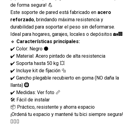
de forma segura! 💪
Este soporte de pared está fabricado en
acero
reforzado
, brindando máxima resistencia y
durabilidad para soportar el peso sin deformarse.
Ideal para hogares, garajes, locales o depósitos 🏡🏢
🔹
Características principales:
✔️ Color: Negro ⚫
✔️ Material: Acero pintado de alta resistencia
✔️ Soporta hasta 50 kg 💥
✔️ Incluye kit de fijación 🔩
✔️ Gancho plegable recubierto en goma (NO daña la
llanta) 🛞
✔️ Medidas: Ver foto 📏
🛠️ Fácil de instalar
📦 Práctico, resistente y ahorra espacio
¡Ordená tu espacio y mantené tu bici siempre segura!
🚴‍♂️✨