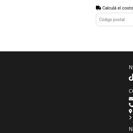
Calculá el costo
N
C
N