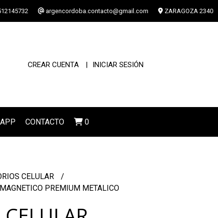
12145732
argencordoba.contacto@gmail.com
ZARAGOZA 2340
CREAR CUENTA
INICIAR SESIÓN
SAPP
CONTACTO
0
ORIOS CELULAR
 MAGNETICO PREMIUM METALICO
 CELULAR