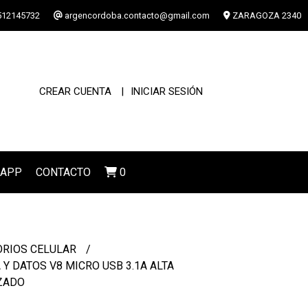
12145732
argencordoba.contacto@gmail.com
ZARAGOZA 2340
CREAR CUENTA
INICIAR SESIÓN
SAPP
CONTACTO
0
ORIOS CELULAR
 Y DATOS V8 MICRO USB 3.1A ALTA
ZADO